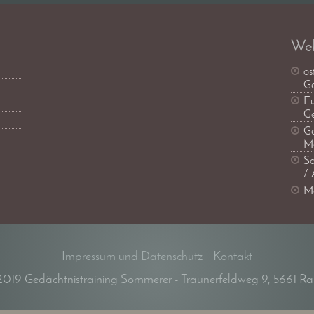
Web
ös
Ge
Eu
Ge
Ge
Ma
Sc
/ 
Me
Impressum und Datenschutz
Kontakt
2019 Gedächtnistraining Sommerer - Traunerfeldweg 9, 5661 Rau