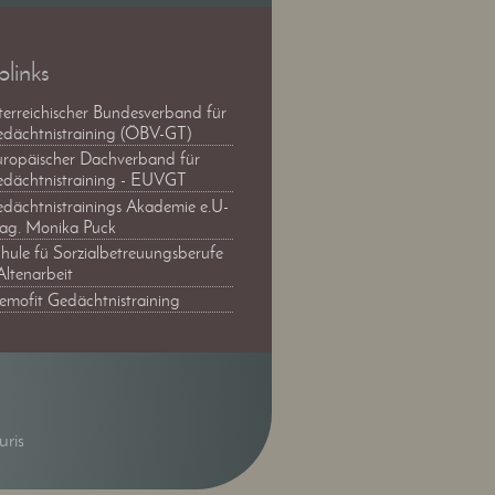
links
terreichischer Bundesverband für
dächtnistraining (ÖBV-GT)
ropäischer Dachverband für
dächtnistraining - EUVGT
dächtnistrainings Akademie e.U-
g. Monika Puck
hule fü Sorzialbetreuungsberufe
Altenarbeit
mofit Gedächtnistraining
ris